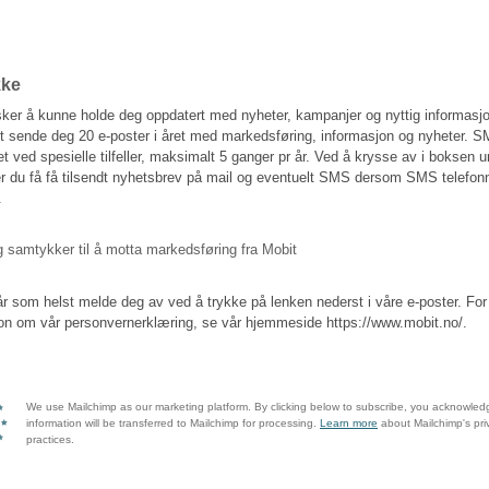
pgi ditt telefonnummer og krysse av i boksen under godtar du å få tilse
øring per SMS fra Mobit
kke
ker å kunne holde deg oppdatert med nyheter, kampanjer og nyttig informasjon
 sende deg 20 e-poster i året med markedsføring, informasjon og nyheter. S
tet ved spesielle tilfeller, maksimalt 5 ganger pr år. Ved å krysse av i boksen 
r du få få tilsendt nyhetsbrev på mail og eventuelt SMS dersom SMS telefo
.
 samtykker til å motta markedsføring fra Mobit
r som helst melde deg av ved å trykke på lenken nederst i våre e-poster. For
on om vår personvernerklæring, se vår hjemmeside https://www.mobit.no/.
We use Mailchimp as our marketing platform. By clicking below to subscribe, you acknowled
information will be transferred to Mailchimp for processing.
Learn more
about Mailchimp's pri
practices.