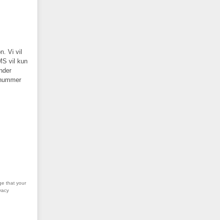
ndt
. Vi vil
MS vil kun
under
nnummer
ge that your
vacy