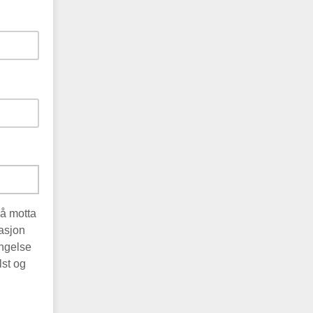
 å motta
asjon
ingelse
lst og