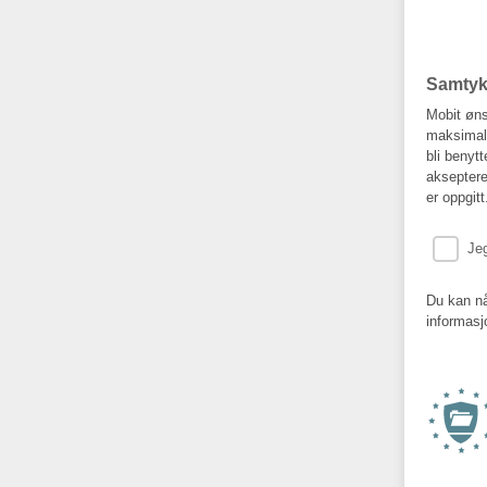
Ved å op
markedsf
Samty
Mobit øns
maksimalt
bli benyt
akseptere
er oppgitt
Jeg
Du kan nå
informasj